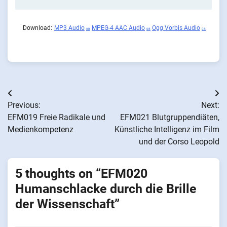
Download:
MP3 Audio
MPEG-4 AAC Audio
Ogg Vorbis Audio
0 B
0 B
0 B
Beitragsnavigation
Previous:
Next:
EFM019 Freie Radikale und
EFM021 Blutgruppendiäten,
Medienkompetenz
Künstliche Intelligenz im Film
und der Corso Leopold
5 thoughts on “
EFM020
Humanschlacke durch die Brille
der Wissenschaft
”