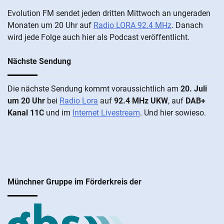
Evolution FM sen­det je­den drit­ten Mitt­woch an un­ge­ra­den
Mo­nat­en um 20 Uhr auf
Radio LORA 92.4 MHz
. Da­nach
wird je­de Fol­ge auch hier als Pod­cast ver­öffentlicht.
Nächste Sendung
Die näch­ste Sen­dung kommt vor­aus­sicht­lich am
20. Juli
um 20 Uhr
bei
Radio Lora
auf
92.4 MHz UKW
, auf
DAB+
Kanal 11C
und im
Internet Livestream
. Und hier sowieso.
Münchner Gruppe im Förderkreis der