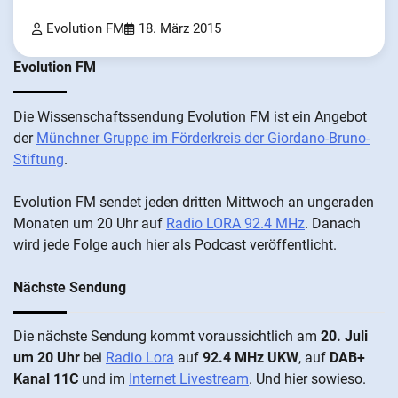
Evolution FM
18. März 2015
Evolution FM
Die Wis­sen­schafts­send­ung Evolution FM ist ein An­ge­bot
der
Münch­ner Grup­pe im För­der­kreis der Gi­ordano-Bruno-
Stiftung
.
Evolution FM sen­det je­den drit­ten Mitt­woch an un­ge­ra­den
Mo­nat­en um 20 Uhr auf
Radio LORA 92.4 MHz
. Da­nach
wird je­de Fol­ge auch hier als Pod­cast ver­öffentlicht.
Nächste Sendung
Die näch­ste Sen­dung kommt vor­aus­sicht­lich am
20. Juli
um 20 Uhr
bei
Radio Lora
auf
92.4 MHz UKW
, auf
DAB+
Kanal 11C
und im
Internet Livestream
. Und hier sowieso.