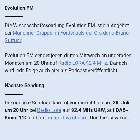
Evolution FM
Beiträge
Die Wis­sen­schafts­send­ung Evolution FM ist ein An­ge­bot
der
Münch­ner Grup­pe im För­der­kreis der Gi­ordano-Bruno-
Stiftung
.
Evolution FM sen­det je­den drit­ten Mitt­woch an un­ge­ra­den
Mo­nat­en um 20 Uhr auf
Radio LORA 92.4 MHz
. Da­nach
wird je­de Fol­ge auch hier als Pod­cast ver­öffentlicht.
Nächste Sendung
Die näch­ste Sen­dung kommt vor­aus­sicht­lich am
20. Juli
um 20 Uhr
bei
Radio Lora
auf
92.4 MHz UKW
, auf
DAB+
Kanal 11C
und im
Internet Livestream
. Und hier sowieso.