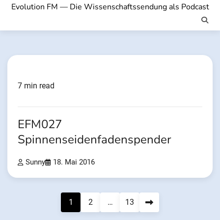
Evolution FM — Die Wissenschaftssendung als Podcast
7 min read
EFM027
Spinnenseidenfadenspender
Sunny
18. Mai 2016
Seitennummerierung
1
2
…
13
der