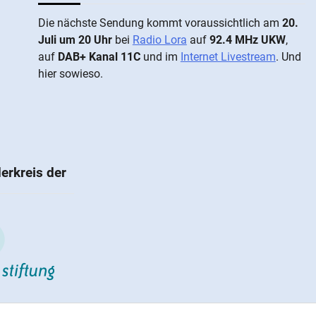
Die näch­ste Sen­dung kommt vor­aus­sicht­lich am
20.
Juli um 20 Uhr
bei
Radio Lora
auf
92.4 MHz UKW
,
auf
DAB+ Kanal 11C
und im
Internet Livestream
. Und
hier sowieso.
erkreis der