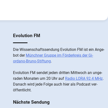
Evolution FM
Die Wis­sen­schafts­send­ung Evolution FM ist ein An­ge­
bot der
Münch­ner Grup­pe im För­der­kreis der Gi­
ordano-Bruno-Stiftung
.
Evolution FM sen­det je­den drit­ten Mitt­woch an un­ge­
ra­den Mo­nat­en um 20 Uhr auf
Radio LORA 92.4 MHz
.
Da­nach wird je­de Fol­ge auch hier als Pod­cast ver­
öffentlicht.
Nächste Sendung