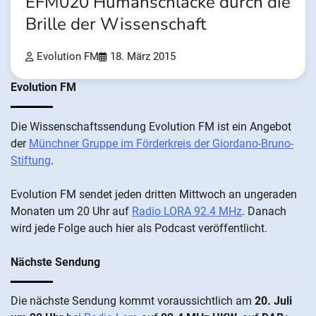
EFM020 Humanschlacke durch die
Brille der Wissenschaft
Evolution FM
18. März 2015
Evolution FM
Die Wis­sen­schafts­send­ung Evolution FM ist ein An­ge­bot
der
Münch­ner Grup­pe im För­der­kreis der Gi­ordano-Bruno-
Stiftung
.
Evolution FM sen­det je­den drit­ten Mitt­woch an un­ge­ra­den
Mo­nat­en um 20 Uhr auf
Radio LORA 92.4 MHz
. Da­nach
wird je­de Fol­ge auch hier als Pod­cast ver­öffentlicht.
Nächste Sendung
Die näch­ste Sen­dung kommt vor­aus­sicht­lich am
20. Juli