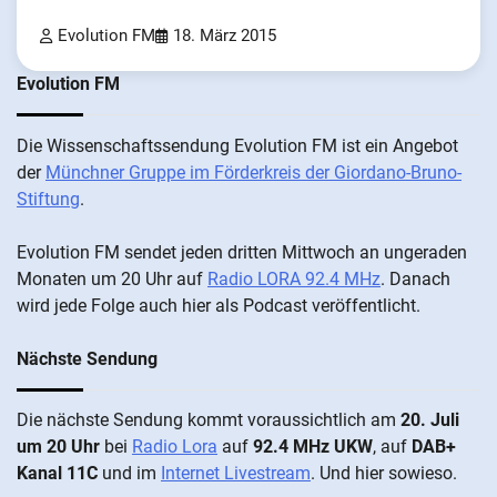
Evolution FM
18. März 2015
Evolution FM
Die Wis­sen­schafts­send­ung Evolution FM ist ein An­ge­bot
der
Münch­ner Grup­pe im För­der­kreis der Gi­ordano-Bruno-
Stiftung
.
Evolution FM sen­det je­den drit­ten Mitt­woch an un­ge­ra­den
Mo­nat­en um 20 Uhr auf
Radio LORA 92.4 MHz
. Da­nach
wird je­de Fol­ge auch hier als Pod­cast ver­öffentlicht.
Nächste Sendung
Die näch­ste Sen­dung kommt vor­aus­sicht­lich am
20. Juli
um 20 Uhr
bei
Radio Lora
auf
92.4 MHz UKW
, auf
DAB+
Kanal 11C
und im
Internet Livestream
. Und hier sowieso.