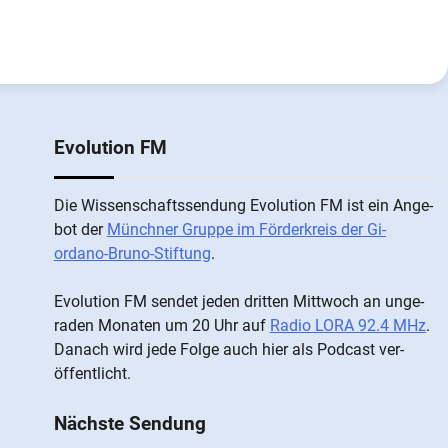
Evolution FM
Die Wis­sen­schafts­send­ung Evolution FM ist ein An­ge­
bot der
Münch­ner Grup­pe im För­der­kreis der Gi­
ordano-Bruno-Stiftung
.
Evolution FM sen­det je­den drit­ten Mitt­woch an un­ge­
ra­den Mo­nat­en um 20 Uhr auf
Radio LORA 92.4 MHz
.
Da­nach wird je­de Fol­ge auch hier als Pod­cast ver­
öffentlicht.
Nächste Sendung