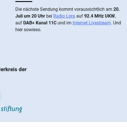
Die näch­ste Sen­dung kommt vor­aus­sicht­lich am
20.
Juli um 20 Uhr
bei
Radio Lora
auf
92.4 MHz UKW
,
auf
DAB+ Kanal 11C
und im
Internet Livestream
. Und
hier sowieso.
erkreis der