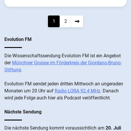
Seitennummerierung
1
2
der
Evolution FM
Beiträge
Die Wis­sen­schafts­send­ung Evolution FM ist ein An­ge­bot
der
Münch­ner Grup­pe im För­der­kreis der Gi­ordano-Bruno-
Stiftung
.
Evolution FM sen­det je­den drit­ten Mitt­woch an un­ge­ra­den
Mo­nat­en um 20 Uhr auf
Radio LORA 92.4 MHz
. Da­nach
wird je­de Fol­ge auch hier als Pod­cast ver­öffentlicht.
Nächste Sendung
Die näch­ste Sen­dung kommt vor­aus­sicht­lich am
20. Juli