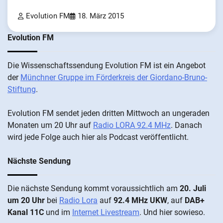
Evolution FM
18. März 2015
Evolution FM
Die Wis­sen­schafts­send­ung Evolution FM ist ein An­ge­bot
der
Münch­ner Grup­pe im För­der­kreis der Gi­ordano-Bruno-
Stiftung
.
Evolution FM sen­det je­den drit­ten Mitt­woch an un­ge­ra­den
Mo­nat­en um 20 Uhr auf
Radio LORA 92.4 MHz
. Da­nach
wird je­de Fol­ge auch hier als Pod­cast ver­öffentlicht.
Nächste Sendung
Die näch­ste Sen­dung kommt vor­aus­sicht­lich am
20. Juli
um 20 Uhr
bei
Radio Lora
auf
92.4 MHz UKW
, auf
DAB+
Kanal 11C
und im
Internet Livestream
. Und hier sowieso.