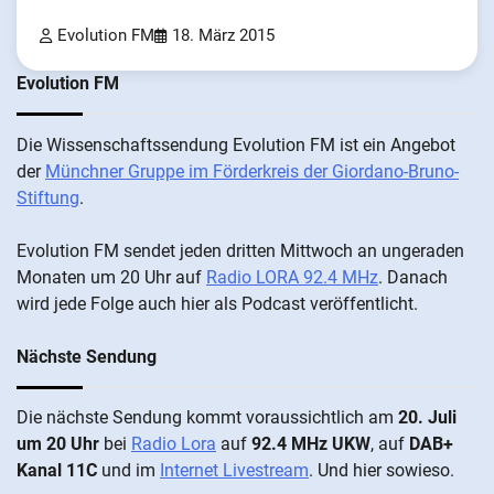
Evolution FM
18. März 2015
Evolution FM
Die Wis­sen­schafts­send­ung Evolution FM ist ein An­ge­bot
der
Münch­ner Grup­pe im För­der­kreis der Gi­ordano-Bruno-
Stiftung
.
Evolution FM sen­det je­den drit­ten Mitt­woch an un­ge­ra­den
Mo­nat­en um 20 Uhr auf
Radio LORA 92.4 MHz
. Da­nach
wird je­de Fol­ge auch hier als Pod­cast ver­öffentlicht.
Nächste Sendung
Die näch­ste Sen­dung kommt vor­aus­sicht­lich am
20. Juli
um 20 Uhr
bei
Radio Lora
auf
92.4 MHz UKW
, auf
DAB+
Kanal 11C
und im
Internet Livestream
. Und hier sowieso.