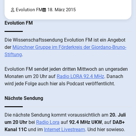
Evolution FM
18. März 2015
Evolution FM
Die Wis­sen­schafts­send­ung Evolution FM ist ein An­ge­bot
der
Münch­ner Grup­pe im För­der­kreis der Gi­ordano-Bruno-
Stiftung
.
Evolution FM sen­det je­den drit­ten Mitt­woch an un­ge­ra­den
Mo­nat­en um 20 Uhr auf
Radio LORA 92.4 MHz
. Da­nach
wird je­de Fol­ge auch hier als Pod­cast ver­öffentlicht.
Nächste Sendung
Die näch­ste Sen­dung kommt vor­aus­sicht­lich am
20. Juli
um 20 Uhr
bei
Radio Lora
auf
92.4 MHz UKW
, auf
DAB+
Kanal 11C
und im
Internet Livestream
. Und hier sowieso.