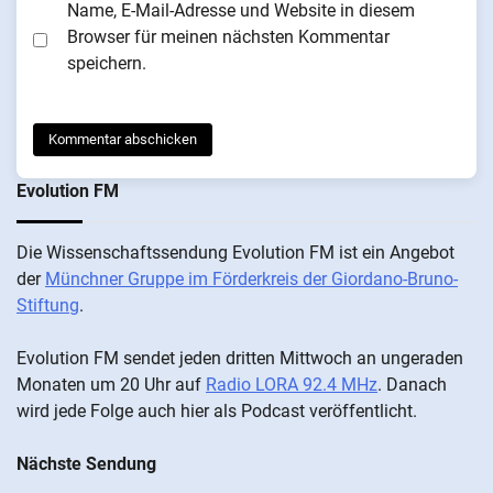
Name, E-Mail-Adresse und Website in diesem
Browser für meinen nächsten Kommentar
speichern.
Evolution FM
Die Wis­sen­schafts­send­ung Evolution FM ist ein An­ge­bot
der
Münch­ner Grup­pe im För­der­kreis der Gi­ordano-Bruno-
Stiftung
.
Evolution FM sen­det je­den drit­ten Mitt­woch an un­ge­ra­den
Mo­nat­en um 20 Uhr auf
Radio LORA 92.4 MHz
. Da­nach
wird je­de Fol­ge auch hier als Pod­cast ver­öffentlicht.
Nächste Sendung