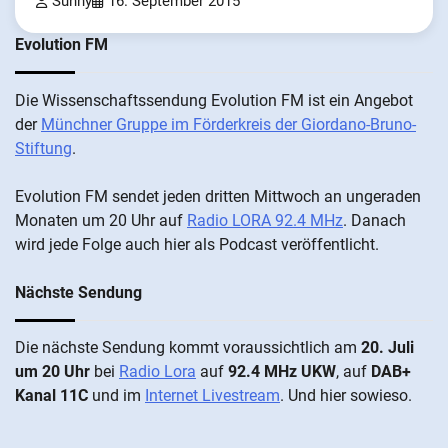
Sunny
16. September 2015
Evolution FM
Die Wis­sen­schafts­send­ung Evolution FM ist ein An­ge­bot
der
Münch­ner Grup­pe im För­der­kreis der Gi­ordano-Bruno-
Stiftung
.
Evolution FM sen­det je­den drit­ten Mitt­woch an un­ge­ra­den
Mo­nat­en um 20 Uhr auf
Radio LORA 92.4 MHz
. Da­nach
wird je­de Fol­ge auch hier als Pod­cast ver­öffentlicht.
Nächste Sendung
Die näch­ste Sen­dung kommt vor­aus­sicht­lich am
20. Juli
um 20 Uhr
bei
Radio Lora
auf
92.4 MHz UKW
, auf
DAB+
Kanal 11C
und im
Internet Livestream
. Und hier sowieso.