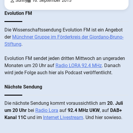
Sunny
16. September 2015
Evolution FM
Die Wis­sen­schafts­send­ung Evolution FM ist ein An­ge­bot
der
Münch­ner Grup­pe im För­der­kreis der Gi­ordano-Bruno-
Stiftung
.
Evolution FM sen­det je­den drit­ten Mitt­woch an un­ge­ra­den
Mo­nat­en um 20 Uhr auf
Radio LORA 92.4 MHz
. Da­nach
wird je­de Fol­ge auch hier als Pod­cast ver­öffentlicht.
Nächste Sendung
Die näch­ste Sen­dung kommt vor­aus­sicht­lich am
20. Juli
um 20 Uhr
bei
Radio Lora
auf
92.4 MHz UKW
, auf
DAB+
Kanal 11C
und im
Internet Livestream
. Und hier sowieso.