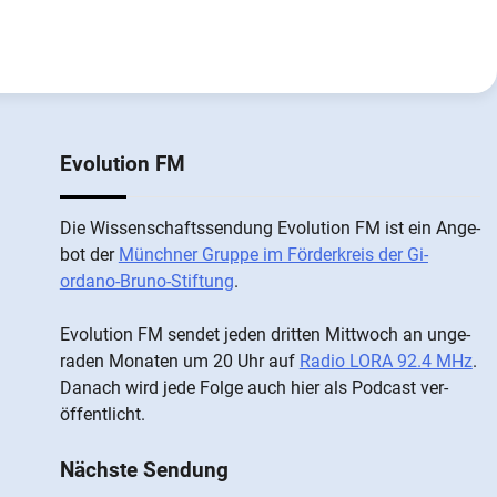
Evolution FM
Die Wis­sen­schafts­send­ung Evolution FM ist ein An­ge­
bot der
Münch­ner Grup­pe im För­der­kreis der Gi­
ordano-Bruno-Stiftung
.
Evolution FM sen­det je­den drit­ten Mitt­woch an un­ge­
ra­den Mo­nat­en um 20 Uhr auf
Radio LORA 92.4 MHz
.
Da­nach wird je­de Fol­ge auch hier als Pod­cast ver­
öffentlicht.
Nächste Sendung