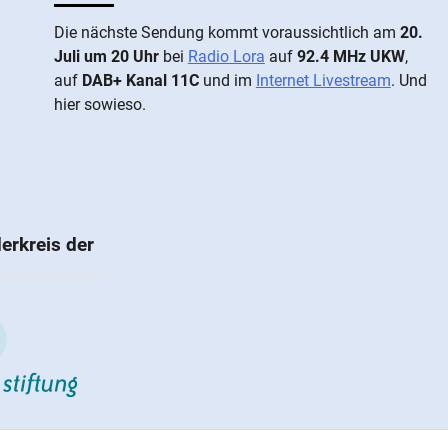
Die näch­ste Sen­dung kommt vor­aus­sicht­lich am
20.
Juli um 20 Uhr
bei
Radio Lora
auf
92.4 MHz UKW
,
auf
DAB+ Kanal 11C
und im
Internet Livestream
. Und
hier sowieso.
erkreis der