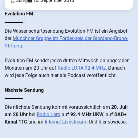
Sunny
16. September 2015
Evolution FM
Die Wis­sen­schafts­send­ung Evolution FM ist ein An­ge­bot
der
Münch­ner Grup­pe im För­der­kreis der Gi­ordano-Bruno-
Stiftung
.
Evolution FM sen­det je­den drit­ten Mitt­woch an un­ge­ra­den
Mo­nat­en um 20 Uhr auf
Radio LORA 92.4 MHz
. Da­nach
wird je­de Fol­ge auch hier als Pod­cast ver­öffentlicht.
Nächste Sendung
Die näch­ste Sen­dung kommt vor­aus­sicht­lich am
20. Juli
um 20 Uhr
bei
Radio Lora
auf
92.4 MHz UKW
, auf
DAB+
Kanal 11C
und im
Internet Livestream
. Und hier sowieso.