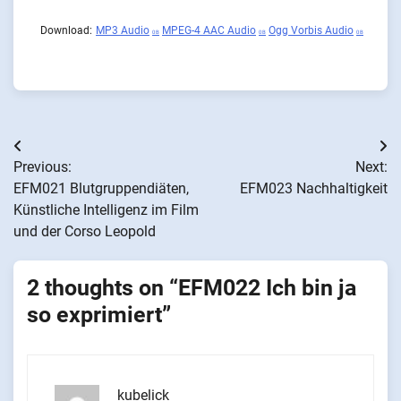
Download:
MP3 Audio
MPEG-4 AAC Audio
Ogg Vorbis Audio
0 B
0 B
0 B
Beitragsnavigation
Previous:
Next:
EFM021 Blutgruppendiäten,
EFM023 Nachhaltigkeit
Künstliche Intelligenz im Film
und der Corso Leopold
2 thoughts on “
EFM022 Ich bin ja
so exprimiert
”
kubelick