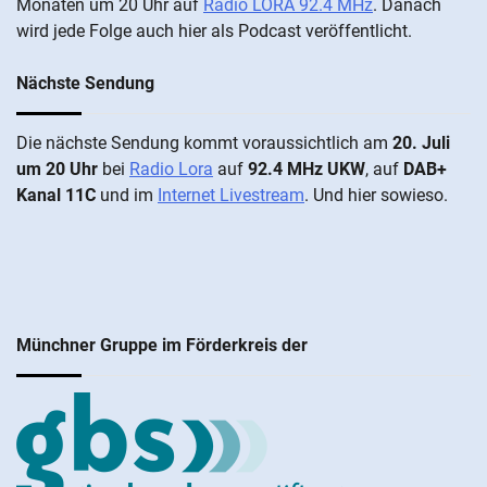
Mo­nat­en um 20 Uhr auf
Radio LORA 92.4 MHz
. Da­nach
wird je­de Fol­ge auch hier als Pod­cast ver­öffentlicht.
Nächste Sendung
Die näch­ste Sen­dung kommt vor­aus­sicht­lich am
20. Juli
um 20 Uhr
bei
Radio Lora
auf
92.4 MHz UKW
, auf
DAB+
Kanal 11C
und im
Internet Livestream
. Und hier sowieso.
Münchner Gruppe im Förderkreis der