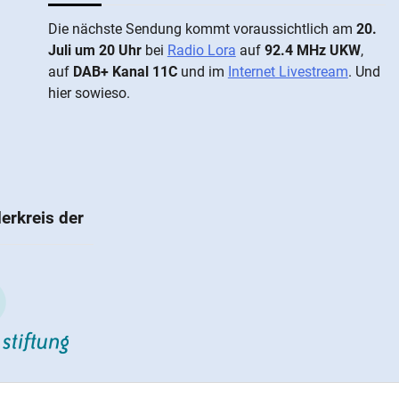
Die näch­ste Sen­dung kommt vor­aus­sicht­lich am
20.
Juli um 20 Uhr
bei
Radio Lora
auf
92.4 MHz UKW
,
auf
DAB+ Kanal 11C
und im
Internet Livestream
. Und
hier sowieso.
erkreis der