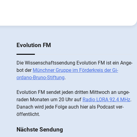
Evolution FM
Die Wis­sen­schafts­send­ung Evolution FM ist ein An­ge­
bot der
Münch­ner Grup­pe im För­der­kreis der Gi­
ordano-Bruno-Stiftung
.
Evolution FM sen­det je­den drit­ten Mitt­woch an un­ge­
ra­den Mo­nat­en um 20 Uhr auf
Radio LORA 92.4 MHz
.
Da­nach wird je­de Fol­ge auch hier als Pod­cast ver­
öffentlicht.
Nächste Sendung