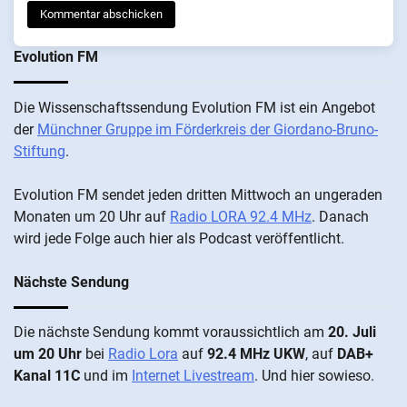
Evolution FM
Die Wis­sen­schafts­send­ung Evolution FM ist ein An­ge­bot
der
Münch­ner Grup­pe im För­der­kreis der Gi­ordano-Bruno-
Stiftung
.
Evolution FM sen­det je­den drit­ten Mitt­woch an un­ge­ra­den
Mo­nat­en um 20 Uhr auf
Radio LORA 92.4 MHz
. Da­nach
wird je­de Fol­ge auch hier als Pod­cast ver­öffentlicht.
Nächste Sendung
Die näch­ste Sen­dung kommt vor­aus­sicht­lich am
20. Juli
um 20 Uhr
bei
Radio Lora
auf
92.4 MHz UKW
, auf
DAB+
Kanal 11C
und im
Internet Livestream
. Und hier sowieso.