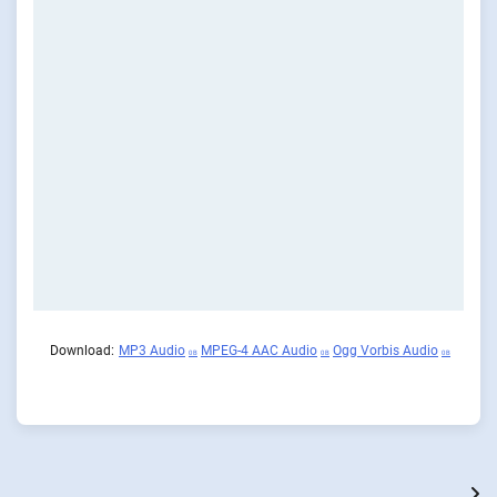
Download:
MP3 Audio
MPEG-4 AAC Audio
Ogg Vorbis Audio
0 B
0 B
0 B