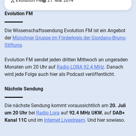
Evolution FM
21. Mai 2014
Evolution FM
Die Wis­sen­schafts­send­ung Evolution FM ist ein An­ge­bot
der
Münch­ner Grup­pe im För­der­kreis der Gi­ordano-Bruno-
Stiftung
.
Evolution FM sen­det je­den drit­ten Mitt­woch an un­ge­ra­den
Mo­nat­en um 20 Uhr auf
Radio LORA 92.4 MHz
. Da­nach
wird je­de Fol­ge auch hier als Pod­cast ver­öffentlicht.
Nächste Sendung
Die näch­ste Sen­dung kommt vor­aus­sicht­lich am
20. Juli
um 20 Uhr
bei
Radio Lora
auf
92.4 MHz UKW
, auf
DAB+
Kanal 11C
und im
Internet Livestream
. Und hier sowieso.