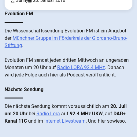
Sunny
20. Januar 2016
Evolution FM
Die Wis­sen­schafts­send­ung Evolution FM ist ein An­ge­bot
der
Münch­ner Grup­pe im För­der­kreis der Gi­ordano-Bruno-
Stiftung
.
Evolution FM sen­det je­den drit­ten Mitt­woch an un­ge­ra­den
Mo­nat­en um 20 Uhr auf
Radio LORA 92.4 MHz
. Da­nach
wird je­de Fol­ge auch hier als Pod­cast ver­öffentlicht.
Nächste Sendung
Die näch­ste Sen­dung kommt vor­aus­sicht­lich am
20. Juli
um 20 Uhr
bei
Radio Lora
auf
92.4 MHz UKW
, auf
DAB+
Kanal 11C
und im
Internet Livestream
. Und hier sowieso.