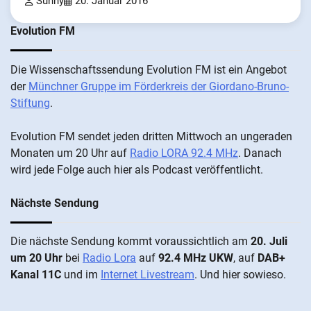
Sunny
20. Januar 2016
Evolution FM
Die Wis­sen­schafts­send­ung Evolution FM ist ein An­ge­bot
der
Münch­ner Grup­pe im För­der­kreis der Gi­ordano-Bruno-
Stiftung
.
Evolution FM sen­det je­den drit­ten Mitt­woch an un­ge­ra­den
Mo­nat­en um 20 Uhr auf
Radio LORA 92.4 MHz
. Da­nach
wird je­de Fol­ge auch hier als Pod­cast ver­öffentlicht.
Nächste Sendung
Die näch­ste Sen­dung kommt vor­aus­sicht­lich am
20. Juli
um 20 Uhr
bei
Radio Lora
auf
92.4 MHz UKW
, auf
DAB+
Kanal 11C
und im
Internet Livestream
. Und hier sowieso.