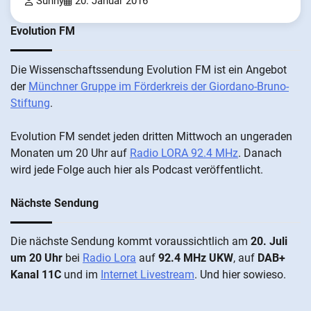
Sunny
20. Januar 2016
Evolution FM
Die Wis­sen­schafts­send­ung Evolution FM ist ein An­ge­bot
der
Münch­ner Grup­pe im För­der­kreis der Gi­ordano-Bruno-
Stiftung
.
Evolution FM sen­det je­den drit­ten Mitt­woch an un­ge­ra­den
Mo­nat­en um 20 Uhr auf
Radio LORA 92.4 MHz
. Da­nach
wird je­de Fol­ge auch hier als Pod­cast ver­öffentlicht.
Nächste Sendung
Die näch­ste Sen­dung kommt vor­aus­sicht­lich am
20. Juli
um 20 Uhr
bei
Radio Lora
auf
92.4 MHz UKW
, auf
DAB+
Kanal 11C
und im
Internet Livestream
. Und hier sowieso.