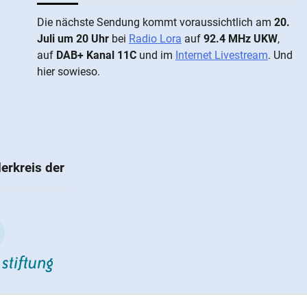
Die näch­ste Sen­dung kommt vor­aus­sicht­lich am
20.
Juli um 20 Uhr
bei
Radio Lora
auf
92.4 MHz UKW
,
auf
DAB+ Kanal 11C
und im
Internet Livestream
. Und
hier sowieso.
erkreis der