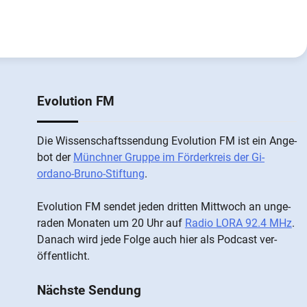
Evolution FM
Die Wis­sen­schafts­send­ung Evolution FM ist ein An­ge­
bot der
Münch­ner Grup­pe im För­der­kreis der Gi­
ordano-Bruno-Stiftung
.
Evolution FM sen­det je­den drit­ten Mitt­woch an un­ge­
ra­den Mo­nat­en um 20 Uhr auf
Radio LORA 92.4 MHz
.
Da­nach wird je­de Fol­ge auch hier als Pod­cast ver­
öffentlicht.
Nächste Sendung