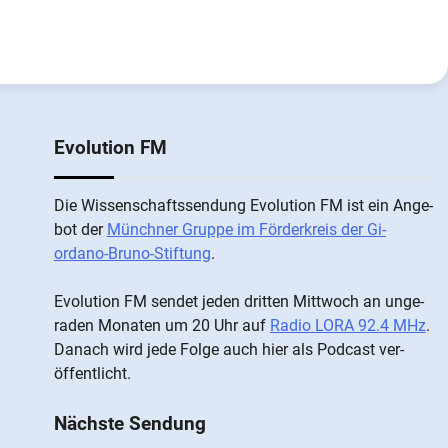
Evolution FM
Die Wis­sen­schafts­send­ung Evolution FM ist ein An­ge­
bot der
Münch­ner Grup­pe im För­der­kreis der Gi­
ordano-Bruno-Stiftung
.
Evolution FM sen­det je­den drit­ten Mitt­woch an un­ge­
ra­den Mo­nat­en um 20 Uhr auf
Radio LORA 92.4 MHz
.
Da­nach wird je­de Fol­ge auch hier als Pod­cast ver­
öffentlicht.
Nächste Sendung