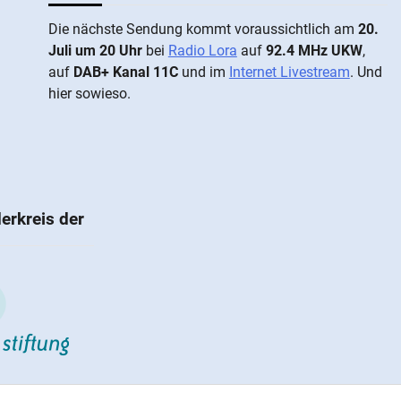
Die näch­ste Sen­dung kommt vor­aus­sicht­lich am
20.
Juli um 20 Uhr
bei
Radio Lora
auf
92.4 MHz UKW
,
auf
DAB+ Kanal 11C
und im
Internet Livestream
. Und
hier sowieso.
erkreis der