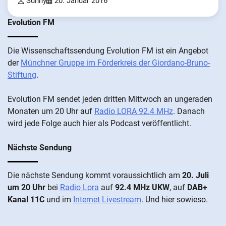
Sunny
20. Januar 2016
Evolution FM
Die Wis­sen­schafts­send­ung Evolution FM ist ein An­ge­bot
der
Münch­ner Grup­pe im För­der­kreis der Gi­ordano-Bruno-
Stiftung
.
Evolution FM sen­det je­den drit­ten Mitt­woch an un­ge­ra­den
Mo­nat­en um 20 Uhr auf
Radio LORA 92.4 MHz
. Da­nach
wird je­de Fol­ge auch hier als Pod­cast ver­öffentlicht.
Nächste Sendung
Die näch­ste Sen­dung kommt vor­aus­sicht­lich am
20. Juli
um 20 Uhr
bei
Radio Lora
auf
92.4 MHz UKW
, auf
DAB+
Kanal 11C
und im
Internet Livestream
. Und hier sowieso.