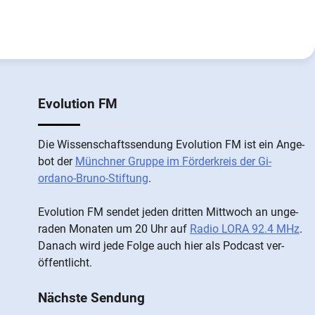
Evolution FM
Die Wis­sen­schafts­send­ung Evolution FM ist ein An­ge­
bot der
Münch­ner Grup­pe im För­der­kreis der Gi­
ordano-Bruno-Stiftung
.
Evolution FM sen­det je­den drit­ten Mitt­woch an un­ge­
ra­den Mo­nat­en um 20 Uhr auf
Radio LORA 92.4 MHz
.
Da­nach wird je­de Fol­ge auch hier als Pod­cast ver­
öffentlicht.
Nächste Sendung