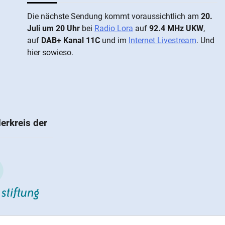
Die näch­ste Sen­dung kommt vor­aus­sicht­lich am
20.
Juli um 20 Uhr
bei
Radio Lora
auf
92.4 MHz UKW
,
auf
DAB+ Kanal 11C
und im
Internet Livestream
. Und
hier sowieso.
erkreis der