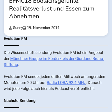
EFM018 Ebolachsgefühle,
Realitätsverlust und Essen zum
Abnehmen
Sunny
19. November 2014
Evolution FM
Die Wis­sen­schafts­send­ung Evolution FM ist ein An­ge­bot
der
Münch­ner Grup­pe im För­der­kreis der Gi­ordano-Bruno-
Stiftung
.
Evolution FM sen­det je­den drit­ten Mitt­woch an un­ge­ra­den
Mo­nat­en um 20 Uhr auf
Radio LORA 92.4 MHz
. Da­nach
wird je­de Fol­ge auch hier als Pod­cast ver­öffentlicht.
Nächste Sendung