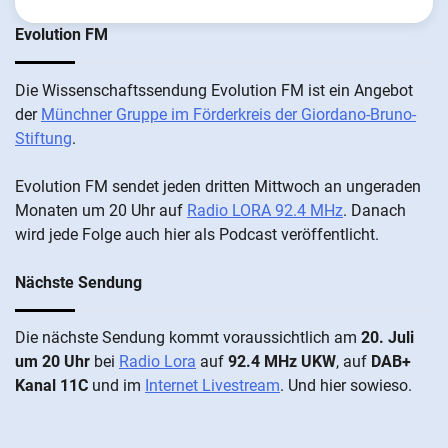
Evolution FM
Die Wis­sen­schafts­send­ung Evolution FM ist ein An­ge­bot
der
Münch­ner Grup­pe im För­der­kreis der Gi­ordano-Bruno-
Stiftung
.
Evolution FM sen­det je­den drit­ten Mitt­woch an un­ge­ra­den
Mo­nat­en um 20 Uhr auf
Radio LORA 92.4 MHz
. Da­nach
wird je­de Fol­ge auch hier als Pod­cast ver­öffentlicht.
Nächste Sendung
Die näch­ste Sen­dung kommt vor­aus­sicht­lich am
20. Juli
um 20 Uhr
bei
Radio Lora
auf
92.4 MHz UKW
, auf
DAB+
Kanal 11C
und im
Internet Livestream
. Und hier sowieso.