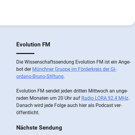
Evolution FM
Die Wis­sen­schafts­send­ung Evolution FM ist ein An­ge­
bot der
Münch­ner Grup­pe im För­der­kreis der Gi­
ordano-Bruno-Stiftung
.
Evolution FM sen­det je­den drit­ten Mitt­woch an un­ge­
ra­den Mo­nat­en um 20 Uhr auf
Radio LORA 92.4 MHz
.
Da­nach wird je­de Fol­ge auch hier als Pod­cast ver­
öffentlicht.
Nächste Sendung