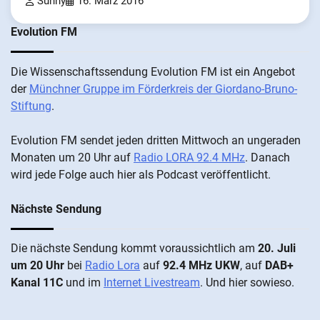
Sunny
16. März 2016
Evolution FM
Die Wis­sen­schafts­send­ung Evolution FM ist ein An­ge­bot
der
Münch­ner Grup­pe im För­der­kreis der Gi­ordano-Bruno-
Stiftung
.
Evolution FM sen­det je­den drit­ten Mitt­woch an un­ge­ra­den
Mo­nat­en um 20 Uhr auf
Radio LORA 92.4 MHz
. Da­nach
wird je­de Fol­ge auch hier als Pod­cast ver­öffentlicht.
Nächste Sendung
Die näch­ste Sen­dung kommt vor­aus­sicht­lich am
20. Juli
um 20 Uhr
bei
Radio Lora
auf
92.4 MHz UKW
, auf
DAB+
Kanal 11C
und im
Internet Livestream
. Und hier sowieso.