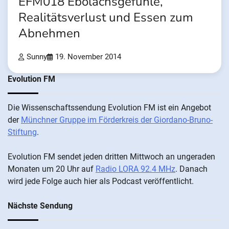
EFM018 Ebolachsgefühle,
Realitätsverlust und Essen zum
Abnehmen
Sunny
19. November 2014
Evolution FM
Die Wis­sen­schafts­send­ung Evolution FM ist ein An­ge­bot
der
Münch­ner Grup­pe im För­der­kreis der Gi­ordano-Bruno-
Stiftung
.
Evolution FM sen­det je­den drit­ten Mitt­woch an un­ge­ra­den
Mo­nat­en um 20 Uhr auf
Radio LORA 92.4 MHz
. Da­nach
wird je­de Fol­ge auch hier als Pod­cast ver­öffentlicht.
Nächste Sendung