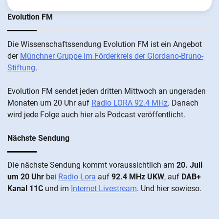
Evolution FM
Die Wis­sen­schafts­send­ung Evolution FM ist ein An­ge­bot
der
Münch­ner Grup­pe im För­der­kreis der Gi­ordano-Bruno-
Stiftung
.
Evolution FM sen­det je­den drit­ten Mitt­woch an un­ge­ra­den
Mo­nat­en um 20 Uhr auf
Radio LORA 92.4 MHz
. Da­nach
wird je­de Fol­ge auch hier als Pod­cast ver­öffentlicht.
Nächste Sendung
Die näch­ste Sen­dung kommt vor­aus­sicht­lich am
20. Juli
um 20 Uhr
bei
Radio Lora
auf
92.4 MHz UKW
, auf
DAB+
Kanal 11C
und im
Internet Livestream
. Und hier sowieso.