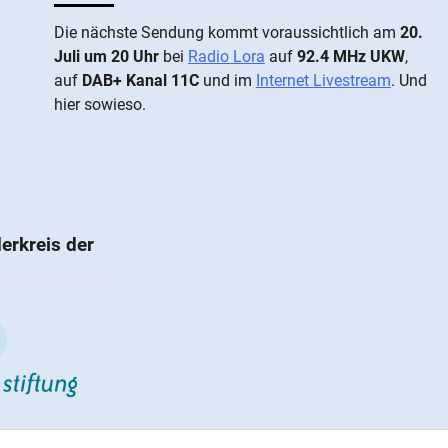
Die näch­ste Sen­dung kommt vor­aus­sicht­lich am
20.
Juli um 20 Uhr
bei
Radio Lora
auf
92.4 MHz UKW
,
auf
DAB+ Kanal 11C
und im
Internet Livestream
. Und
hier sowieso.
erkreis der