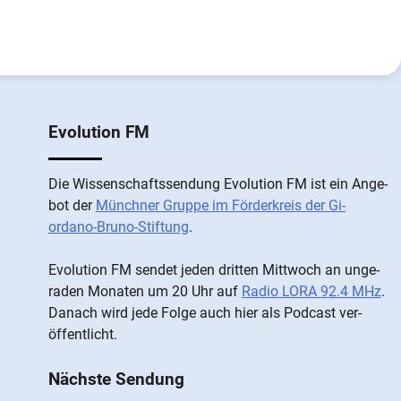
Evolution FM
Die Wis­sen­schafts­send­ung Evolution FM ist ein An­ge­
bot der
Münch­ner Grup­pe im För­der­kreis der Gi­
ordano-Bruno-Stiftung
.
Evolution FM sen­det je­den drit­ten Mitt­woch an un­ge­
ra­den Mo­nat­en um 20 Uhr auf
Radio LORA 92.4 MHz
.
Da­nach wird je­de Fol­ge auch hier als Pod­cast ver­
öffentlicht.
Nächste Sendung