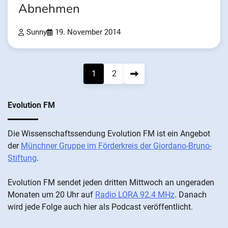
Abnehmen
Sunny
19. November 2014
Seitennummerierung
1
2
der
Evolution FM
Beiträge
Die Wis­sen­schafts­send­ung Evolution FM ist ein An­ge­bot
der
Münch­ner Grup­pe im För­der­kreis der Gi­ordano-Bruno-
Stiftung
.
Evolution FM sen­det je­den drit­ten Mitt­woch an un­ge­ra­den
Mo­nat­en um 20 Uhr auf
Radio LORA 92.4 MHz
. Da­nach
wird je­de Fol­ge auch hier als Pod­cast ver­öffentlicht.