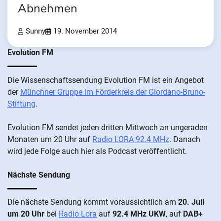
Abnehmen
Sunny
19. November 2014
Evolution FM
Die Wis­sen­schafts­send­ung Evolution FM ist ein An­ge­bot
der
Münch­ner Grup­pe im För­der­kreis der Gi­ordano-Bruno-
Stiftung
.
Evolution FM sen­det je­den drit­ten Mitt­woch an un­ge­ra­den
Mo­nat­en um 20 Uhr auf
Radio LORA 92.4 MHz
. Da­nach
wird je­de Fol­ge auch hier als Pod­cast ver­öffentlicht.
Nächste Sendung
Die näch­ste Sen­dung kommt vor­aus­sicht­lich am
20. Juli
um 20 Uhr
bei
Radio Lora
auf
92.4 MHz UKW
, auf
DAB+