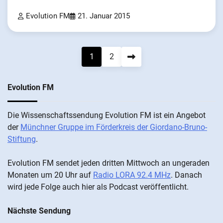
Evolution FM
21. Januar 2015
Seitennummerierung
1
2
der
Evolution FM
Beiträge
Die Wis­sen­schafts­send­ung Evolution FM ist ein An­ge­bot
der
Münch­ner Grup­pe im För­der­kreis der Gi­ordano-Bruno-
Stiftung
.
Evolution FM sen­det je­den drit­ten Mitt­woch an un­ge­ra­den
Mo­nat­en um 20 Uhr auf
Radio LORA 92.4 MHz
. Da­nach
wird je­de Fol­ge auch hier als Pod­cast ver­öffentlicht.
Nächste Sendung