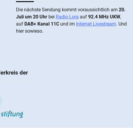
Die näch­ste Sen­dung kommt vor­aus­sicht­lich am
20.
Juli um 20 Uhr
bei
Radio Lora
auf
92.4 MHz UKW
,
auf
DAB+ Kanal 11C
und im
Internet Livestream
. Und
hier sowieso.
erkreis der