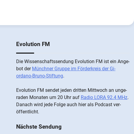
Evolution FM
Die Wis­sen­schafts­send­ung Evolution FM ist ein An­ge­
bot der
Münch­ner Grup­pe im För­der­kreis der Gi­
ordano-Bruno-Stiftung
.
Evolution FM sen­det je­den drit­ten Mitt­woch an un­ge­
ra­den Mo­nat­en um 20 Uhr auf
Radio LORA 92.4 MHz
.
Da­nach wird je­de Fol­ge auch hier als Pod­cast ver­
öffentlicht.
Nächste Sendung