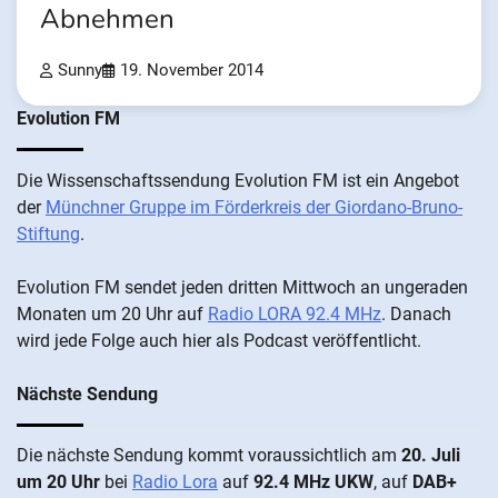
Abnehmen
Sunny
19. November 2014
Evolution FM
Die Wis­sen­schafts­send­ung Evolution FM ist ein An­ge­bot
der
Münch­ner Grup­pe im För­der­kreis der Gi­ordano-Bruno-
Stiftung
.
Evolution FM sen­det je­den drit­ten Mitt­woch an un­ge­ra­den
Mo­nat­en um 20 Uhr auf
Radio LORA 92.4 MHz
. Da­nach
wird je­de Fol­ge auch hier als Pod­cast ver­öffentlicht.
Nächste Sendung
Die näch­ste Sen­dung kommt vor­aus­sicht­lich am
20. Juli
um 20 Uhr
bei
Radio Lora
auf
92.4 MHz UKW
, auf
DAB+